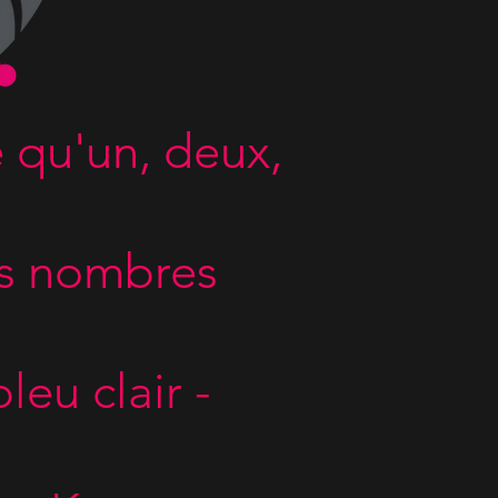
 qu'un, deux,
is nombres
eu clair -