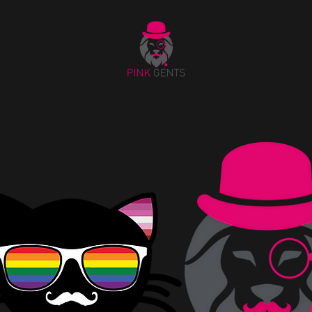
Social
Support
Education
Advocacy
Ralley
Groups
Me